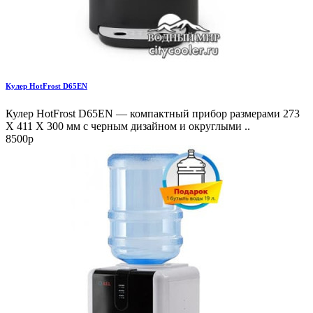
Кулер HotFrost D65EN
Кулер HotFrost D65EN — компактный прибор размерами 273
X 411 X 300 мм с черным дизайном и округлыми ..
8500р