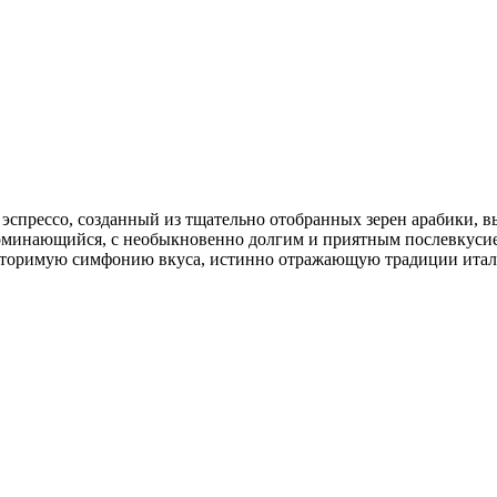
ый эспрессо, созданный из тщательно отобранных зерен арабики
апоминающийся, с необыкновенно долгим и приятным послевкуси
овторимую симфонию вкуса, истинно отражающую традиции италь